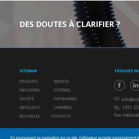
DES DOUTES À CLARIFIER ?
SITEMAP
TROUVEZ N
PRODUITS
SERVICES
INDUSTRIES
SYSTÈMES
SOCIÉTÉ
PARTENAIRES
info@rob
+351 234
ARTICLES ET
CARRIÈRES
fixe nationa
NOUVELLES
CONTACTS
En poursuivant sa navigation sur ce site, l'utilisateur accepte expressément l