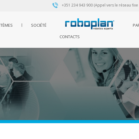
+351 234 943 900 (Appel vers le réseau fixe
STÈMES
SOCIÉTÉ
PA
CONTACTS