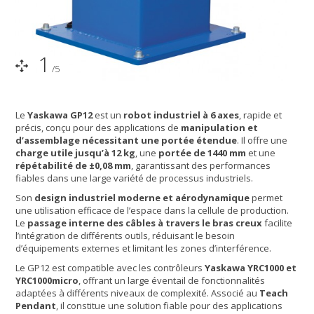
1
/5
Le
Yaskawa GP12
est un
robot industriel à 6 axes
, rapide et
précis, conçu pour des applications de
manipulation et
d’assemblage nécessitant une portée étendue
. Il offre une
charge utile jusqu’à 12 kg
, une
portée de 1440 mm
et une
répétabilité de ±0,08 mm
, garantissant des performances
fiables dans une large variété de processus industriels.
Son
design industriel moderne et aérodynamique
permet
une utilisation efficace de l’espace dans la cellule de production.
Le
passage interne des câbles à travers le bras creux
facilite
l’intégration de différents outils, réduisant le besoin
d’équipements externes et limitant les zones d’interférence.
Le GP12 est compatible avec les contrôleurs
Yaskawa YRC1000 et
YRC1000micro
, offrant un large éventail de fonctionnalités
adaptées à différents niveaux de complexité. Associé au
Teach
Pendant
, il constitue une solution fiable pour des applications