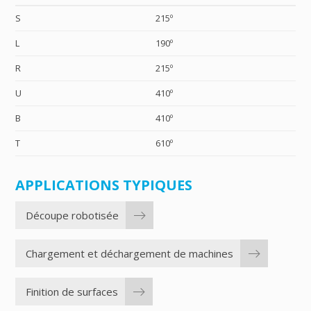
S
215º
L
190º
R
215º
U
410º
B
410º
T
610º
APPLICATIONS TYPIQUES
Découpe robotisée
Chargement et déchargement de machines
Finition de surfaces