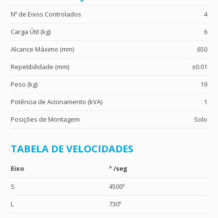
Nº de Eixos Controlados
4
Carga Útil (kg)
6
Alcance Máximo (mm)
650
Repetibilidade (mm)
±0.01
Peso (kg)
19
Potência de Acionamento (kVA)
1
Posições de Montagem
Solo
TABELA DE VELOCIDADES
Eixo
º /seg
S
4500º
L
730º