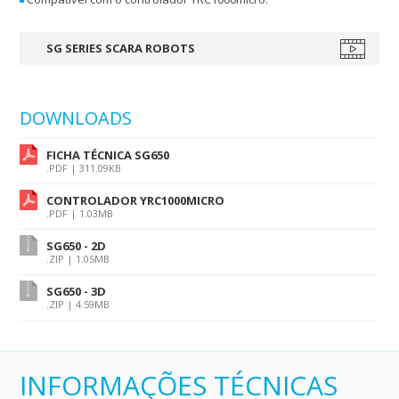
SG SERIES SCARA ROBOTS
DOWNLOADS
FICHA TÉCNICA SG650
.PDF | 311.09KB
CONTROLADOR YRC1000MICRO
.PDF | 1.03MB
SG650 - 2D
.ZIP | 1.05MB
SG650 - 3D
.ZIP | 4.59MB
INFORMAÇÕES TÉCNICAS