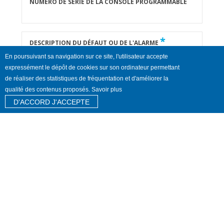
NUMÉRO DE SÉRIE DE LA CONSOLE PROGRAMMABLE
*
DESCRIPTION DU DÉFAUT OU DE L'ALARME
En poursuivant sa navigation sur ce site, l'utilisateur accepte
expressément le dépôt de cookies sur son ordinateur permettant
de réaliser des statistiques de fréquentation et d'améliorer la
qualité des contenus proposés. Savoir plus
D'ACCORD J'ACCEPTE
*
Champs obligatoires
J'accepte de partager mon nom, mon téléphone
et mon e-mail aux fins susmentionnées